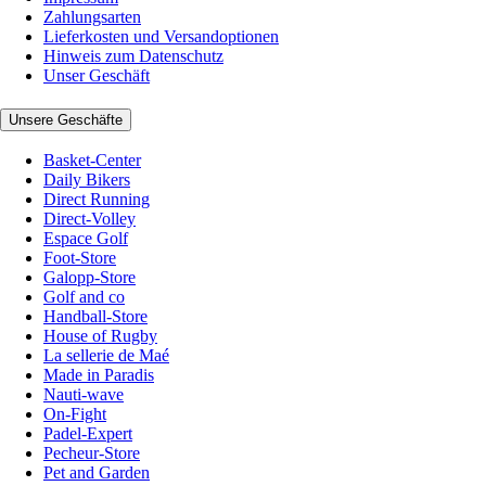
Zahlungsarten
Lieferkosten und Versandoptionen
Hinweis zum Datenschutz
Unser Geschäft
Unsere Geschäfte
Basket-Center
Daily Bikers
Direct Running
Direct-Volley
Espace Golf
Foot-Store
Galopp-Store
Golf and co
Handball-Store
House of Rugby
La sellerie de Maé
Made in Paradis
Nauti-wave
On-Fight
Padel-Expert
Pecheur-Store
Pet and Garden