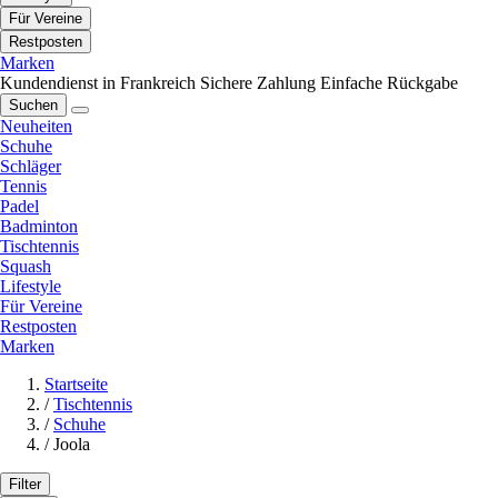
Für Vereine
Restposten
Marken
Kundendienst in Frankreich
Sichere Zahlung
Einfache Rückgabe
Suchen
Neuheiten
Schuhe
Schläger
Tennis
Padel
Badminton
Tischtennis
Squash
Lifestyle
Für Vereine
Restposten
Marken
Startseite
/
Tischtennis
/
Schuhe
/
Joola
Filter