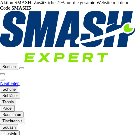
Aktion SMASH: Zusätzliche -5% auf die gesamte Website mit dem
Code
SMASH5
Suchen
Neuheiten
Schuhe
Schläger
Tennis
Padel
Badminton
Tischtennis
Squash
Lifestyle