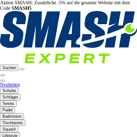
Aktion SMASH: Zusätzliche -5% auf die gesamte Website mit dem
Code
SMASH5
Suchen
Neuheiten
Schuhe
Schläger
Tennis
Padel
Badminton
Tischtennis
Squash
Lifestyle