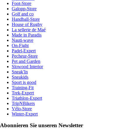
Foot-Store
Galopp-Store
Golf and co
Handball-Store
House of Rugby
La sellerie de Maé
Made in Paradis
Nauti-wave
On-Fight
Padel-Expert
Pecheur-Store
Pet and Garden
Slowood Interior
Sneak'In
Sneakids
Sport is good
Training-Fit
Trek-Expert
Triathlon-Expert
TripNBikers
Vélo-Store
Winter-Expert
Abonnieren Sie unseren Newsletter