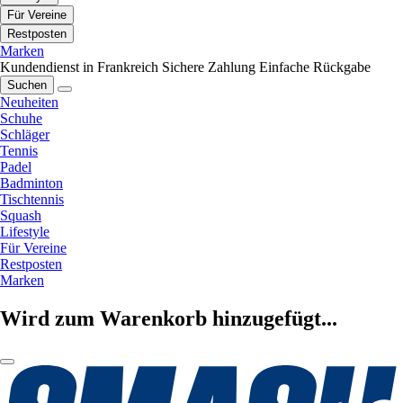
Für Vereine
Restposten
Marken
Kundendienst in Frankreich
Sichere Zahlung
Einfache Rückgabe
Suchen
Neuheiten
Schuhe
Schläger
Tennis
Padel
Badminton
Tischtennis
Squash
Lifestyle
Für Vereine
Restposten
Marken
Wird zum Warenkorb hinzugefügt...