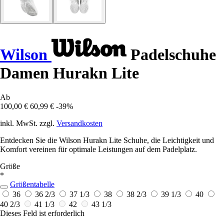
Wilson
Padelschuhe
Damen Hurakn Lite
Ab
100,00 €
60,99 €
-39%
inkl. MwSt. zzgl.
Versandkosten
Entdecken Sie die Wilson Hurakn Lite Schuhe, die Leichtigkeit und
Komfort vereinen für optimale Leistungen auf dem Padelplatz.
Größe
*
Größentabelle
36
36 2/3
37 1/3
38
38 2/3
39 1/3
40
40 2/3
41 1/3
42
43 1/3
Dieses Feld ist erforderlich