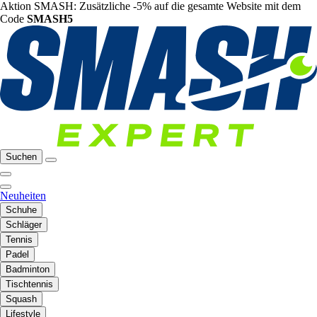
Aktion SMASH: Zusätzliche -5% auf die gesamte Website mit dem
Code
SMASH5
Suchen
Neuheiten
Schuhe
Schläger
Tennis
Padel
Badminton
Tischtennis
Squash
Lifestyle