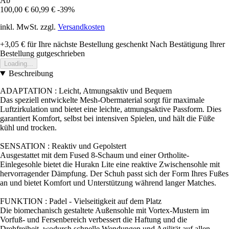
Ab
100,00 €
60,99 €
-39%
inkl. MwSt. zzgl.
Versandkosten
+3,05 €
für Ihre nächste Bestellung geschenkt
Nach Bestätigung Ihrer
Bestellung gutgeschrieben
Loading...
Beschreibung
ADAPTATION : Leicht, Atmungsaktiv und Bequem
Das speziell entwickelte Mesh-Obermaterial sorgt für maximale
Luftzirkulation und bietet eine leichte, atmungsaktive Passform. Dies
garantiert Komfort, selbst bei intensiven Spielen, und hält die Füße
kühl und trocken.
SENSATION : Reaktiv und Gepolstert
Ausgestattet mit dem Fused 8-Schaum und einer Ortholite-
Einlegesohle bietet die Hurakn Lite eine reaktive Zwischensohle mit
hervorragender Dämpfung. Der Schuh passt sich der Form Ihres Fußes
an und bietet Komfort und Unterstützung während langer Matches.
FUNKTION : Padel - Vielseitigkeit auf dem Platz
Die biomechanisch gestaltete Außensohle mit Vortex-Mustern im
Vorfuß- und Fersenbereich verbessert die Haftung und die
Drehfreiheit, wodurch schnelle Wendungen und Agilität auf allen