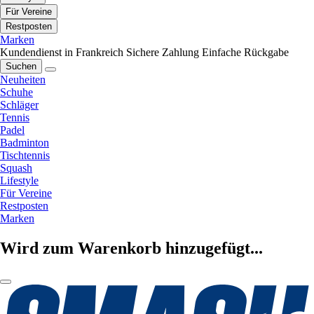
Für Vereine
Restposten
Marken
Kundendienst in Frankreich
Sichere Zahlung
Einfache Rückgabe
Suchen
Neuheiten
Schuhe
Schläger
Tennis
Padel
Badminton
Tischtennis
Squash
Lifestyle
Für Vereine
Restposten
Marken
Wird zum Warenkorb hinzugefügt...