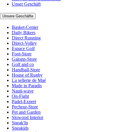
Unser Geschäft
Unsere Geschäfte
Basket-Center
Daily Bikers
Direct Running
Direct-Volley
Espace Golf
Foot-Store
Galopp-Store
Golf and co
Handball-Store
House of Rugby
La sellerie de Maé
Made in Paradis
Nauti-wave
On-Fight
Padel-Expert
Pecheur-Store
Pet and Garden
Slowood Interior
Sneak'In
Sneakids