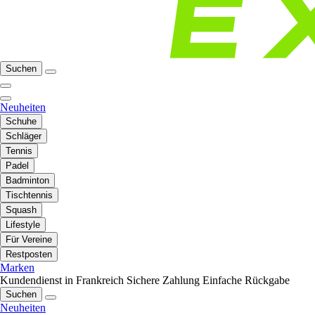
Suchen
Neuheiten
Schuhe
Schläger
Tennis
Padel
Badminton
Tischtennis
Squash
Lifestyle
Für Vereine
Restposten
Marken
Kundendienst in Frankreich
Sichere Zahlung
Einfache Rückgabe
Suchen
Neuheiten