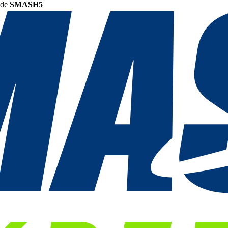
ode
SMASH5