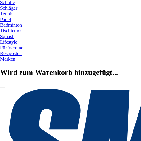
Schuhe
Schläger
Tennis
Padel
Badminton
Tischtennis
Squash
Lifestyle
Für Vereine
Restposten
Marken
Wird zum Warenkorb hinzugefügt...