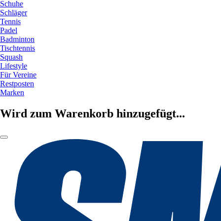
Schuhe
Schläger
Tennis
Padel
Badminton
Tischtennis
Squash
Lifestyle
Für Vereine
Restposten
Marken
Wird zum Warenkorb hinzugefügt...