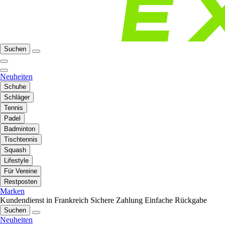
Suchen
Neuheiten
Schuhe
Schläger
Tennis
Padel
Badminton
Tischtennis
Squash
Lifestyle
Für Vereine
Restposten
Marken
Kundendienst in Frankreich
Sichere Zahlung
Einfache Rückgabe
Suchen
Neuheiten