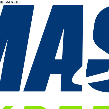
ode
SMASH5