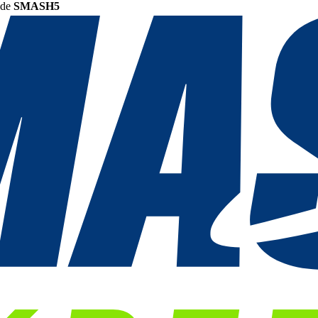
ode
SMASH5