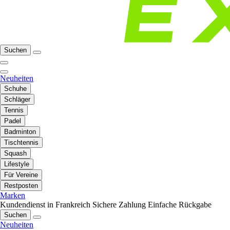
Suchen
Neuheiten
Schuhe
Schläger
Tennis
Padel
Badminton
Tischtennis
Squash
Lifestyle
Für Vereine
Restposten
Marken
Kundendienst in Frankreich
Sichere Zahlung
Einfache Rückgabe
Suchen
Neuheiten