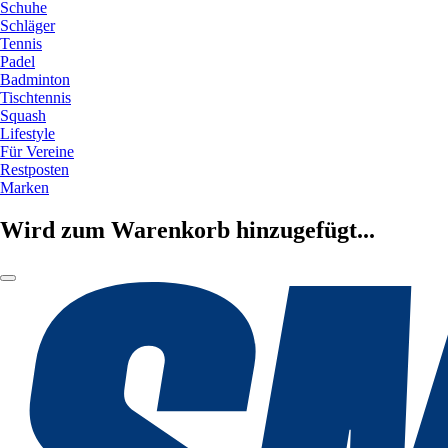
Schuhe
Schläger
Tennis
Padel
Badminton
Tischtennis
Squash
Lifestyle
Für Vereine
Restposten
Marken
Wird zum Warenkorb hinzugefügt...