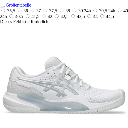
Größentabelle
35,5
36
37
37,5
38
39
24h
39,5
24h
40
24h
40,5
41,5
42
42,5
43,5
44
44,5
Dieses Feld ist erforderlich