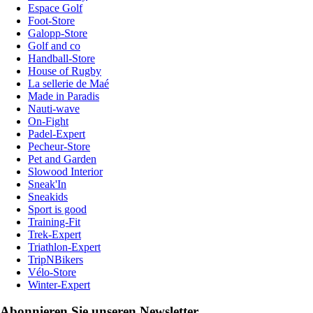
Espace Golf
Foot-Store
Galopp-Store
Golf and co
Handball-Store
House of Rugby
La sellerie de Maé
Made in Paradis
Nauti-wave
On-Fight
Padel-Expert
Pecheur-Store
Pet and Garden
Slowood Interior
Sneak'In
Sneakids
Sport is good
Training-Fit
Trek-Expert
Triathlon-Expert
TripNBikers
Vélo-Store
Winter-Expert
Abonnieren Sie unseren Newsletter