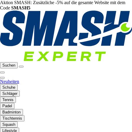
Aktion SMASH: Zusätzliche -5% auf die gesamte Website mit dem
Code
SMASH5
Suchen
Neuheiten
Schuhe
Schläger
Tennis
Padel
Badminton
Tischtennis
Squash
Lifestyle