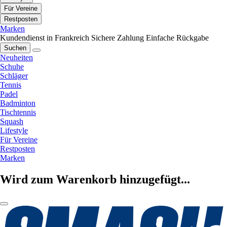
Für Vereine
Restposten
Marken
Kundendienst in Frankreich
Sichere Zahlung
Einfache Rückgabe
Suchen
Neuheiten
Schuhe
Schläger
Tennis
Padel
Badminton
Tischtennis
Squash
Lifestyle
Für Vereine
Restposten
Marken
Wird zum Warenkorb hinzugefügt...