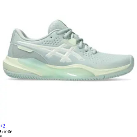
+2
Größe
*