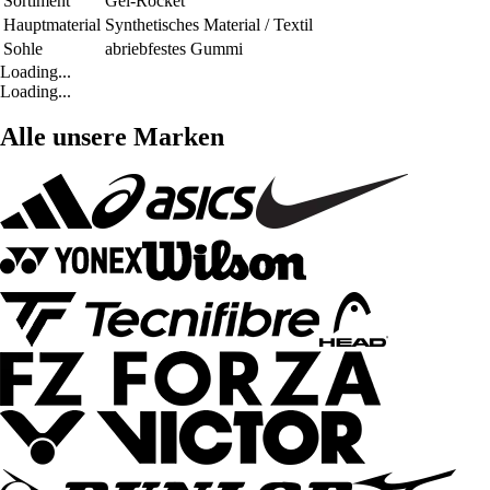
Sortiment
Gel-Rocket
Hauptmaterial
Synthetisches Material / Textil
Sohle
abriebfestes Gummi
Loading...
Loading...
Alle unsere Marken