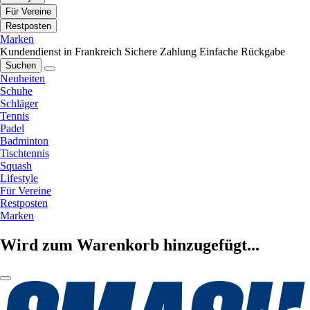
Für Vereine
Restposten
Marken
Kundendienst in Frankreich
Sichere Zahlung
Einfache Rückgabe
Suchen
Neuheiten
Schuhe
Schläger
Tennis
Padel
Badminton
Tischtennis
Squash
Lifestyle
Für Vereine
Restposten
Marken
Wird zum Warenkorb hinzugefügt...