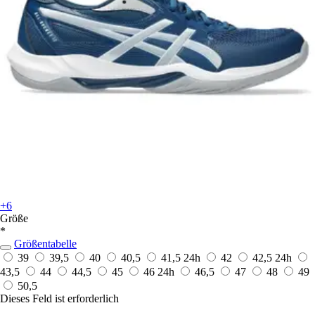
+6
Größe
*
Größentabelle
39
39,5
40
40,5
41,5
24h
42
42,5
24h
43,5
44
44,5
45
46
24h
46,5
47
48
49
50,5
Dieses Feld ist erforderlich