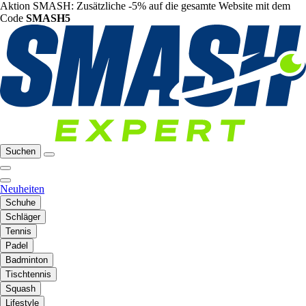
Aktion SMASH: Zusätzliche -5% auf die gesamte Website mit dem
Code
SMASH5
Suchen
Neuheiten
Schuhe
Schläger
Tennis
Padel
Badminton
Tischtennis
Squash
Lifestyle