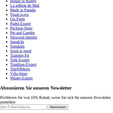
House of Rugby
La sellerie de Maé
Made in Paradis
Nauti-wave
On-Fight
Padel-Expert
Pecheur-Store
Pet and Garden
Slowood Interior
Sneak'In
Sneakids
Sport is good
Training-Fit
Trek-Expert
Triathlon-Expert
TripNBikers
Vélo-Store
Winter-Expert
Abonnieren Sie unseren Newsletter
Profitieren Sie von 10% Rabatt, wenn Sie sich für unseren Newsletter
anmelden
Abonnieren