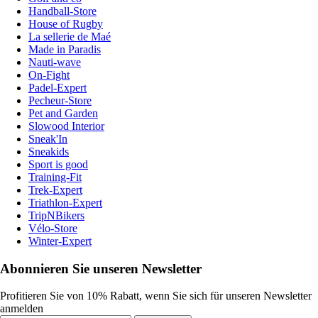
Handball-Store
House of Rugby
La sellerie de Maé
Made in Paradis
Nauti-wave
On-Fight
Padel-Expert
Pecheur-Store
Pet and Garden
Slowood Interior
Sneak'In
Sneakids
Sport is good
Training-Fit
Trek-Expert
Triathlon-Expert
TripNBikers
Vélo-Store
Winter-Expert
Abonnieren Sie unseren Newsletter
Profitieren Sie von 10% Rabatt, wenn Sie sich für unseren Newsletter
anmelden