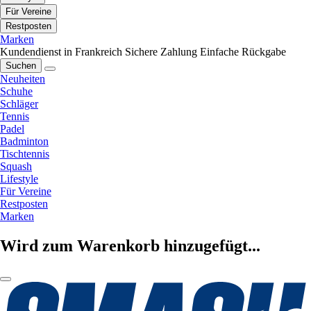
Für Vereine
Restposten
Marken
Kundendienst in Frankreich
Sichere Zahlung
Einfache Rückgabe
Suchen
Neuheiten
Schuhe
Schläger
Tennis
Padel
Badminton
Tischtennis
Squash
Lifestyle
Für Vereine
Restposten
Marken
Wird zum Warenkorb hinzugefügt...