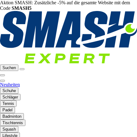
Aktion SMASH: Zusätzliche -5% auf die gesamte Website mit dem
Code
SMASH5
Suchen
Neuheiten
Schuhe
Schläger
Tennis
Padel
Badminton
Tischtennis
Squash
Lifestyle