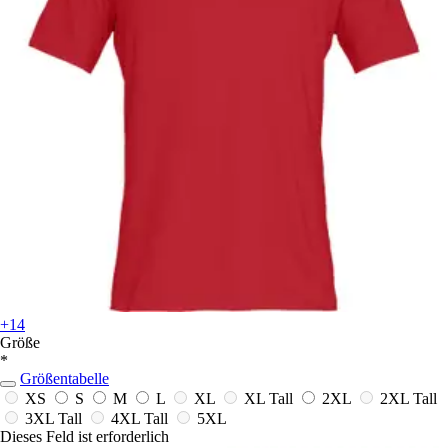
+14
Größe
*
Größentabelle
XS
S
M
L
XL
XL Tall
2XL
2XL Tall
3XL Tall
4XL Tall
5XL
Dieses Feld ist erforderlich