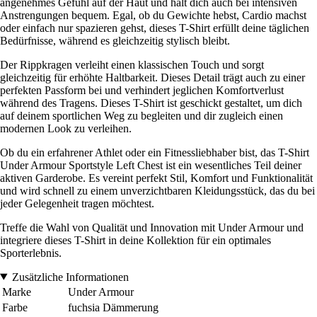
angenehmes Gefühl auf der Haut und hält dich auch bei intensiven
Anstrengungen bequem. Egal, ob du Gewichte hebst, Cardio machst
oder einfach nur spazieren gehst, dieses T-Shirt erfüllt deine täglichen
Bedürfnisse, während es gleichzeitig stylisch bleibt.
Der Rippkragen verleiht einen klassischen Touch und sorgt
gleichzeitig für erhöhte Haltbarkeit. Dieses Detail trägt auch zu einer
perfekten Passform bei und verhindert jeglichen Komfortverlust
während des Tragens. Dieses T-Shirt ist geschickt gestaltet, um dich
auf deinem sportlichen Weg zu begleiten und dir zugleich einen
modernen Look zu verleihen.
Ob du ein erfahrener Athlet oder ein Fitnessliebhaber bist, das T-Shirt
Under Armour Sportstyle Left Chest ist ein wesentliches Teil deiner
aktiven Garderobe. Es vereint perfekt Stil, Komfort und Funktionalität
und wird schnell zu einem unverzichtbaren Kleidungsstück, das du bei
jeder Gelegenheit tragen möchtest.
Treffe die Wahl von Qualität und Innovation mit Under Armour und
integriere dieses T-Shirt in deine Kollektion für ein optimales
Sporterlebnis.
Zusätzliche Informationen
Marke
Under Armour
Farbe
fuchsia Dämmerung