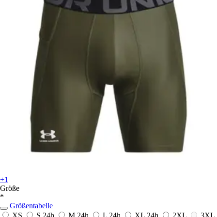
+1
Größe
*
Größentabelle
XS
S
24h
M
24h
L
24h
XL
24h
2XL
3XL