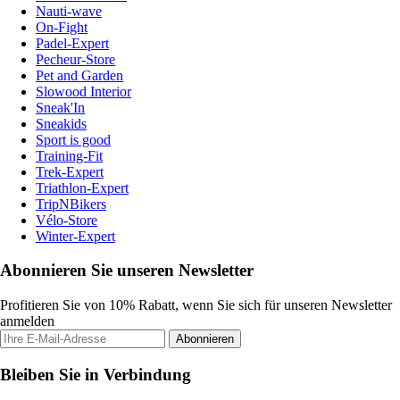
Nauti-wave
On-Fight
Padel-Expert
Pecheur-Store
Pet and Garden
Slowood Interior
Sneak'In
Sneakids
Sport is good
Training-Fit
Trek-Expert
Triathlon-Expert
TripNBikers
Vélo-Store
Winter-Expert
Abonnieren Sie unseren Newsletter
Profitieren Sie von 10% Rabatt, wenn Sie sich für unseren Newsletter
anmelden
Abonnieren
Bleiben Sie in Verbindung