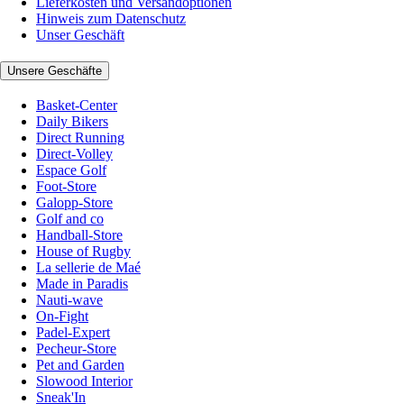
Lieferkosten und Versandoptionen
Hinweis zum Datenschutz
Unser Geschäft
Unsere Geschäfte
Basket-Center
Daily Bikers
Direct Running
Direct-Volley
Espace Golf
Foot-Store
Galopp-Store
Golf and co
Handball-Store
House of Rugby
La sellerie de Maé
Made in Paradis
Nauti-wave
On-Fight
Padel-Expert
Pecheur-Store
Pet and Garden
Slowood Interior
Sneak'In