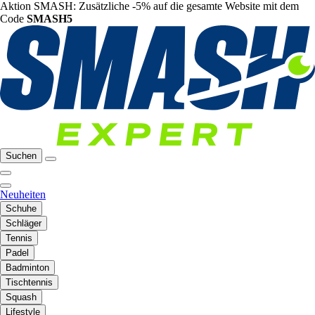
Aktion SMASH: Zusätzliche -5% auf die gesamte Website mit dem
Code
SMASH5
Suchen
Neuheiten
Schuhe
Schläger
Tennis
Padel
Badminton
Tischtennis
Squash
Lifestyle