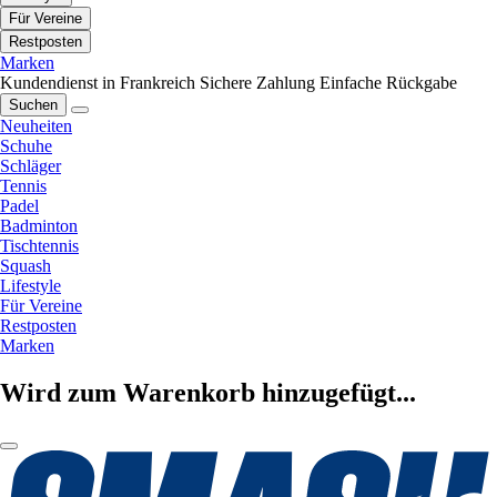
Für Vereine
Restposten
Marken
Kundendienst in Frankreich
Sichere Zahlung
Einfache Rückgabe
Suchen
Neuheiten
Schuhe
Schläger
Tennis
Padel
Badminton
Tischtennis
Squash
Lifestyle
Für Vereine
Restposten
Marken
Wird zum Warenkorb hinzugefügt...