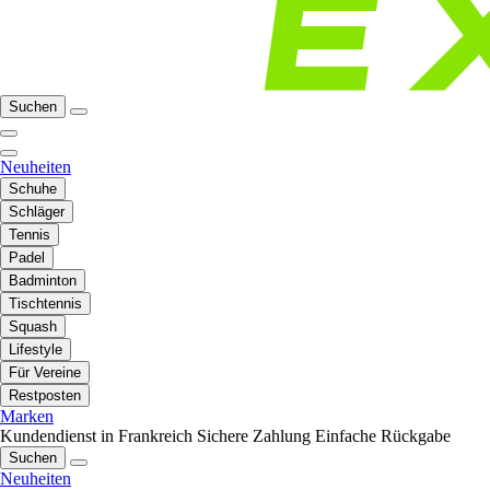
Suchen
Neuheiten
Schuhe
Schläger
Tennis
Padel
Badminton
Tischtennis
Squash
Lifestyle
Für Vereine
Restposten
Marken
Kundendienst in Frankreich
Sichere Zahlung
Einfache Rückgabe
Suchen
Neuheiten