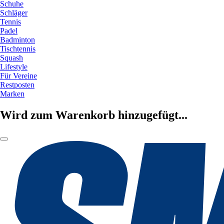
Schuhe
Schläger
Tennis
Padel
Badminton
Tischtennis
Squash
Lifestyle
Für Vereine
Restposten
Marken
Wird zum Warenkorb hinzugefügt...