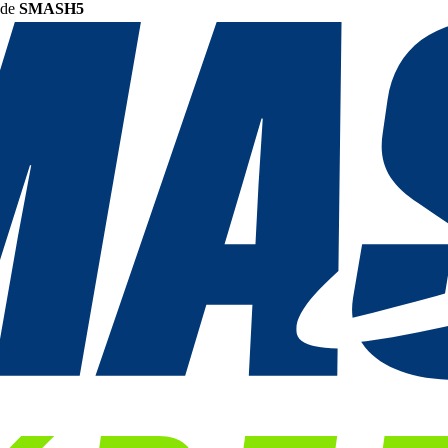
ode
SMASH5