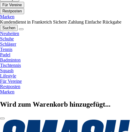
Für Vereine
Restposten
Marken
Kundendienst in Frankreich
Sichere Zahlung
Einfache Rückgabe
Suchen
Neuheiten
Schuhe
Schläger
Tennis
Padel
Badminton
Tischtennis
Squash
Lifestyle
Für Vereine
Restposten
Marken
Wird zum Warenkorb hinzugefügt...