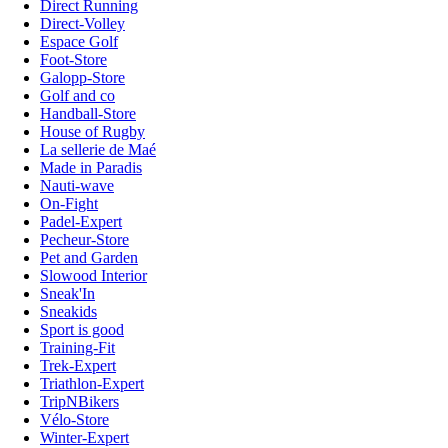
Direct Running
Direct-Volley
Espace Golf
Foot-Store
Galopp-Store
Golf and co
Handball-Store
House of Rugby
La sellerie de Maé
Made in Paradis
Nauti-wave
On-Fight
Padel-Expert
Pecheur-Store
Pet and Garden
Slowood Interior
Sneak'In
Sneakids
Sport is good
Training-Fit
Trek-Expert
Triathlon-Expert
TripNBikers
Vélo-Store
Winter-Expert