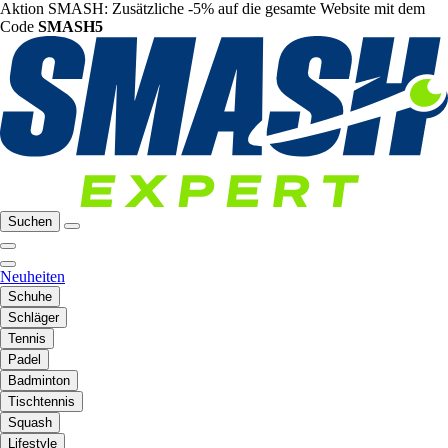
Aktion SMASH: Zusätzliche -5% auf die gesamte Website mit dem
Code
SMASH5
Suchen
Neuheiten
Schuhe
Schläger
Tennis
Padel
Badminton
Tischtennis
Squash
Lifestyle