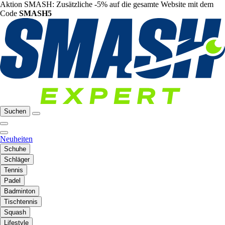
Aktion SMASH: Zusätzliche -5% auf die gesamte Website mit dem
Code
SMASH5
Suchen
Neuheiten
Schuhe
Schläger
Tennis
Padel
Badminton
Tischtennis
Squash
Lifestyle