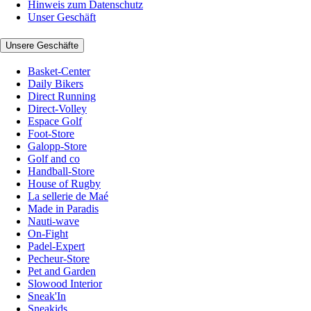
Hinweis zum Datenschutz
Unser Geschäft
Unsere Geschäfte
Basket-Center
Daily Bikers
Direct Running
Direct-Volley
Espace Golf
Foot-Store
Galopp-Store
Golf and co
Handball-Store
House of Rugby
La sellerie de Maé
Made in Paradis
Nauti-wave
On-Fight
Padel-Expert
Pecheur-Store
Pet and Garden
Slowood Interior
Sneak'In
Sneakids