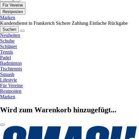
Für Vereine
Restposten
Marken
Kundendienst in Frankreich
Sichere Zahlung
Einfache Rückgabe
Suchen
Neuheiten
Schuhe
Schläger
Tennis
Padel
Badminton
Tischtennis
Squash
Lifestyle
Für Vereine
Restposten
Marken
Wird zum Warenkorb hinzugefügt...