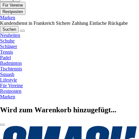
Für Vereine
Restposten
Marken
Kundendienst in Frankreich
Sichere Zahlung
Einfache Rückgabe
Suchen
Neuheiten
Schuhe
Schläger
Tennis
Padel
Badminton
Tischtennis
Squash
Lifestyle
Für Vereine
Restposten
Marken
Wird zum Warenkorb hinzugefügt...