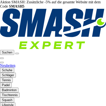
Aktion SMASH: Zusätzliche -5% auf die gesamte Website mit dem
Code
SMASH5
Suchen
Neuheiten
Schuhe
Schläger
Tennis
Padel
Badminton
Tischtennis
Squash
Lifestyle