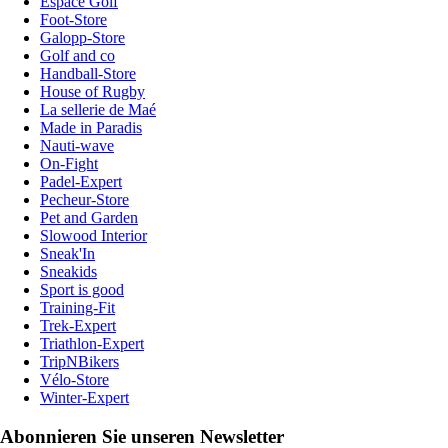
Espace Golf
Foot-Store
Galopp-Store
Golf and co
Handball-Store
House of Rugby
La sellerie de Maé
Made in Paradis
Nauti-wave
On-Fight
Padel-Expert
Pecheur-Store
Pet and Garden
Slowood Interior
Sneak'In
Sneakids
Sport is good
Training-Fit
Trek-Expert
Triathlon-Expert
TripNBikers
Vélo-Store
Winter-Expert
Abonnieren Sie unseren Newsletter