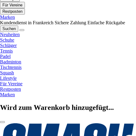
Für Vereine
Restposten
Marken
Kundendienst in Frankreich
Sichere Zahlung
Einfache Rückgabe
Suchen
Neuheiten
Schuhe
Schläger
Tennis
Padel
Badminton
Tischtennis
Squash
Lifestyle
Für Vereine
Restposten
Marken
Wird zum Warenkorb hinzugefügt...