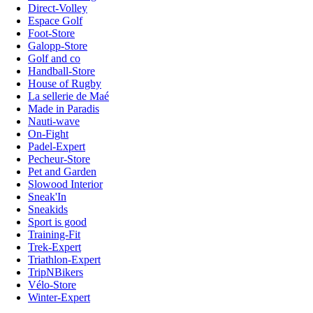
Direct-Volley
Espace Golf
Foot-Store
Galopp-Store
Golf and co
Handball-Store
House of Rugby
La sellerie de Maé
Made in Paradis
Nauti-wave
On-Fight
Padel-Expert
Pecheur-Store
Pet and Garden
Slowood Interior
Sneak'In
Sneakids
Sport is good
Training-Fit
Trek-Expert
Triathlon-Expert
TripNBikers
Vélo-Store
Winter-Expert