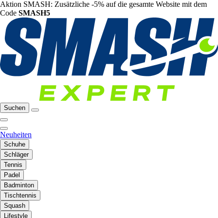
Aktion SMASH: Zusätzliche -5% auf die gesamte Website mit dem
Code
SMASH5
Suchen
Neuheiten
Schuhe
Schläger
Tennis
Padel
Badminton
Tischtennis
Squash
Lifestyle