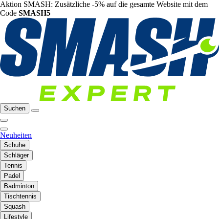
Aktion SMASH: Zusätzliche -5% auf die gesamte Website mit dem
Code
SMASH5
Suchen
Neuheiten
Schuhe
Schläger
Tennis
Padel
Badminton
Tischtennis
Squash
Lifestyle