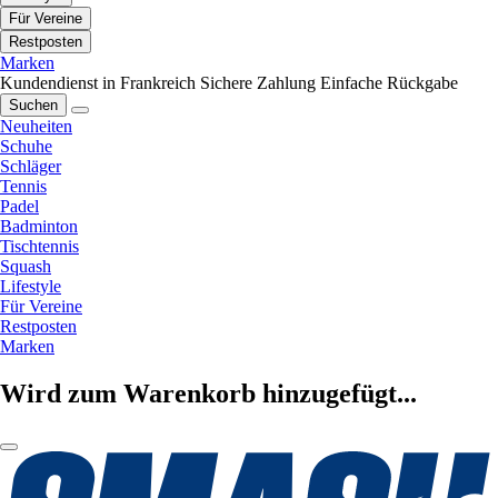
Für Vereine
Restposten
Marken
Kundendienst in Frankreich
Sichere Zahlung
Einfache Rückgabe
Suchen
Neuheiten
Schuhe
Schläger
Tennis
Padel
Badminton
Tischtennis
Squash
Lifestyle
Für Vereine
Restposten
Marken
Wird zum Warenkorb hinzugefügt...