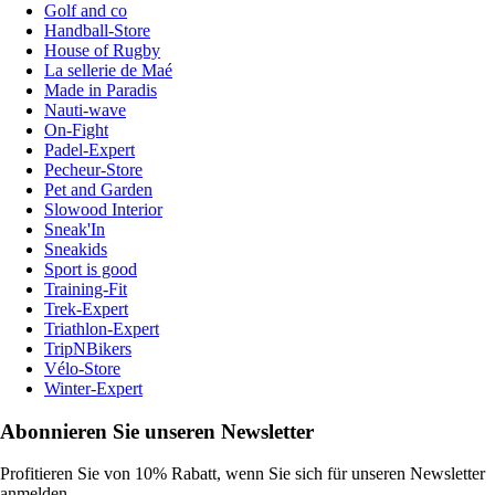
Golf and co
Handball-Store
House of Rugby
La sellerie de Maé
Made in Paradis
Nauti-wave
On-Fight
Padel-Expert
Pecheur-Store
Pet and Garden
Slowood Interior
Sneak'In
Sneakids
Sport is good
Training-Fit
Trek-Expert
Triathlon-Expert
TripNBikers
Vélo-Store
Winter-Expert
Abonnieren Sie unseren Newsletter
Profitieren Sie von 10% Rabatt, wenn Sie sich für unseren Newsletter
anmelden