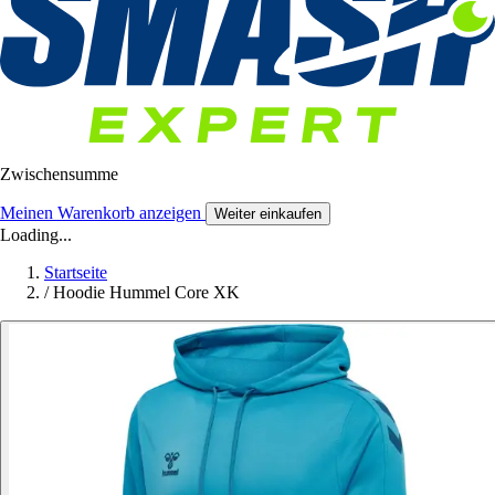
Zwischensumme
Meinen Warenkorb anzeigen
Weiter einkaufen
Loading...
Startseite
/
Hoodie Hummel Core XK