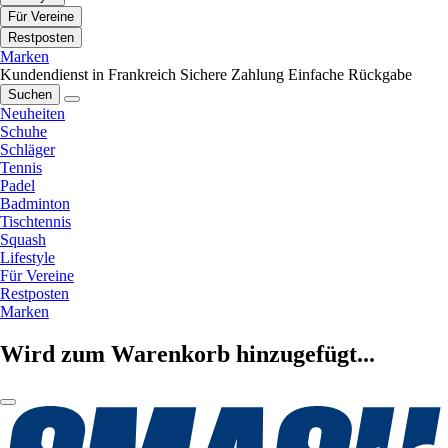
Für Vereine
Restposten
Marken
Kundendienst in Frankreich
Sichere Zahlung
Einfache Rückgabe
Suchen
Neuheiten
Schuhe
Schläger
Tennis
Padel
Badminton
Tischtennis
Squash
Lifestyle
Für Vereine
Restposten
Marken
Wird zum Warenkorb hinzugefügt...