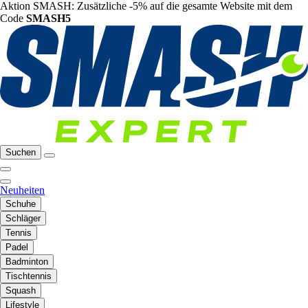
Aktion SMASH: Zusätzliche -5% auf die gesamte Website mit dem
Code
SMASH5
Suchen
Neuheiten
Schuhe
Schläger
Tennis
Padel
Badminton
Tischtennis
Squash
Lifestyle