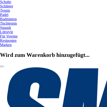
Schuhe
Schläger
Tennis
Padel
Badminton
Tischtennis
Squash
Lifestyle
Für Vereine
Restposten
Marken
Wird zum Warenkorb hinzugefügt...