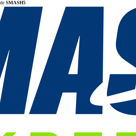
ode
SMASH5