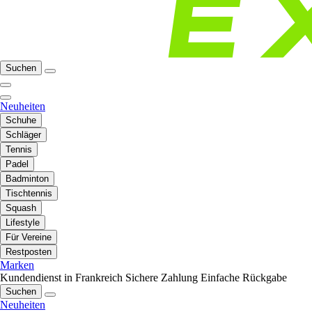
Suchen
Neuheiten
Schuhe
Schläger
Tennis
Padel
Badminton
Tischtennis
Squash
Lifestyle
Für Vereine
Restposten
Marken
Kundendienst in Frankreich
Sichere Zahlung
Einfache Rückgabe
Suchen
Neuheiten