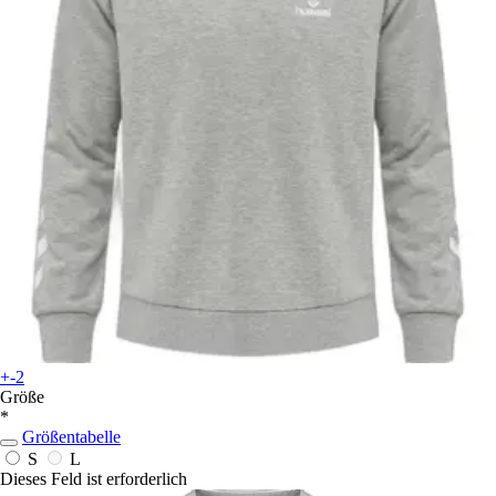
+-2
Größe
*
Größentabelle
S
L
Dieses Feld ist erforderlich