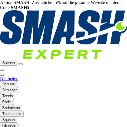
Aktion SMASH: Zusätzliche -5% auf die gesamte Website mit dem
Code
SMASH5
Suchen
Neuheiten
Schuhe
Schläger
Tennis
Padel
Badminton
Tischtennis
Squash
Lifestyle