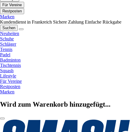
Für Vereine
Restposten
Marken
Kundendienst in Frankreich
Sichere Zahlung
Einfache Rückgabe
Suchen
Neuheiten
Schuhe
Schläger
Tennis
Padel
Badminton
Tischtennis
Squash
Lifestyle
Für Vereine
Restposten
Marken
Wird zum Warenkorb hinzugefügt...