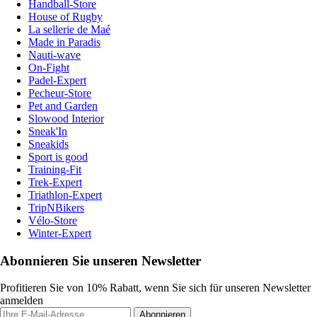
Handball-Store
House of Rugby
La sellerie de Maé
Made in Paradis
Nauti-wave
On-Fight
Padel-Expert
Pecheur-Store
Pet and Garden
Slowood Interior
Sneak'In
Sneakids
Sport is good
Training-Fit
Trek-Expert
Triathlon-Expert
TripNBikers
Vélo-Store
Winter-Expert
Abonnieren Sie unseren Newsletter
Profitieren Sie von 10% Rabatt, wenn Sie sich für unseren Newsletter
anmelden
Abonnieren