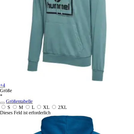
+4
Größe
*
Größentabelle
S
M
L
XL
2XL
Dieses Feld ist erforderlich