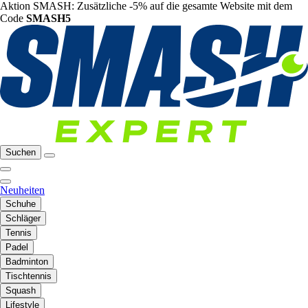
Aktion SMASH: Zusätzliche -5% auf die gesamte Website mit dem
Code
SMASH5
Suchen
Neuheiten
Schuhe
Schläger
Tennis
Padel
Badminton
Tischtennis
Squash
Lifestyle