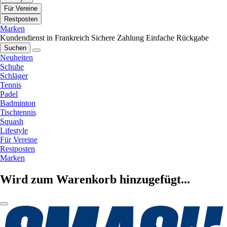
Für Vereine
Restposten
Marken
Kundendienst in Frankreich
Sichere Zahlung
Einfache Rückgabe
Suchen
Neuheiten
Schuhe
Schläger
Tennis
Padel
Badminton
Tischtennis
Squash
Lifestyle
Für Vereine
Restposten
Marken
Wird zum Warenkorb hinzugefügt...