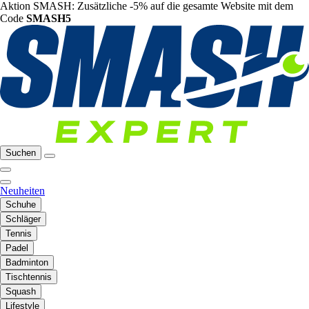
Aktion SMASH: Zusätzliche -5% auf die gesamte Website mit dem
Code
SMASH5
Suchen
Neuheiten
Schuhe
Schläger
Tennis
Padel
Badminton
Tischtennis
Squash
Lifestyle