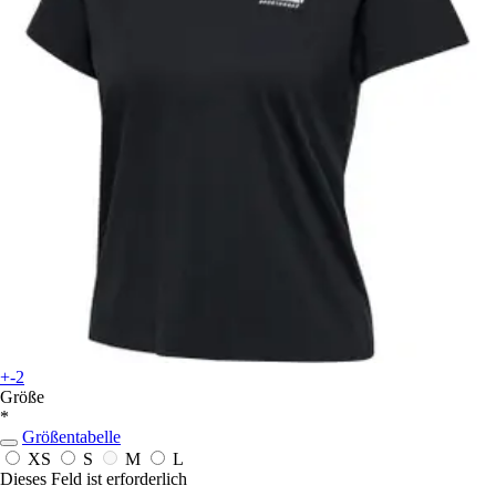
+-2
Größe
*
Größentabelle
XS
S
M
L
Dieses Feld ist erforderlich