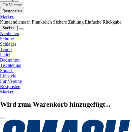
Für Vereine
Restposten
Marken
Kundendienst in Frankreich
Sichere Zahlung
Einfache Rückgabe
Suchen
Neuheiten
Schuhe
Schläger
Tennis
Padel
Badminton
Tischtennis
Squash
Lifestyle
Für Vereine
Restposten
Marken
Wird zum Warenkorb hinzugefügt...