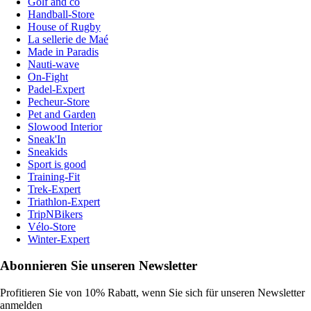
Golf and co
Handball-Store
House of Rugby
La sellerie de Maé
Made in Paradis
Nauti-wave
On-Fight
Padel-Expert
Pecheur-Store
Pet and Garden
Slowood Interior
Sneak'In
Sneakids
Sport is good
Training-Fit
Trek-Expert
Triathlon-Expert
TripNBikers
Vélo-Store
Winter-Expert
Abonnieren Sie unseren Newsletter
Profitieren Sie von 10% Rabatt, wenn Sie sich für unseren Newsletter
anmelden