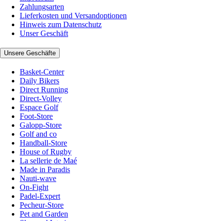
Zahlungsarten
Lieferkosten und Versandoptionen
Hinweis zum Datenschutz
Unser Geschäft
Unsere Geschäfte
Basket-Center
Daily Bikers
Direct Running
Direct-Volley
Espace Golf
Foot-Store
Galopp-Store
Golf and co
Handball-Store
House of Rugby
La sellerie de Maé
Made in Paradis
Nauti-wave
On-Fight
Padel-Expert
Pecheur-Store
Pet and Garden