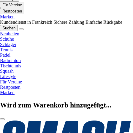
Für Vereine
Restposten
Marken
Kundendienst in Frankreich
Sichere Zahlung
Einfache Rückgabe
Suchen
Neuheiten
Schuhe
Schläger
Tennis
Padel
Badminton
Tischtennis
Squash
Lifestyle
Für Vereine
Restposten
Marken
Wird zum Warenkorb hinzugefügt...