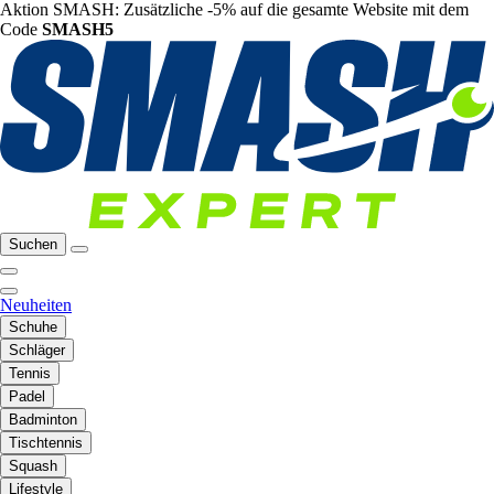
Aktion SMASH: Zusätzliche -5% auf die gesamte Website mit dem
Code
SMASH5
Suchen
Neuheiten
Schuhe
Schläger
Tennis
Padel
Badminton
Tischtennis
Squash
Lifestyle