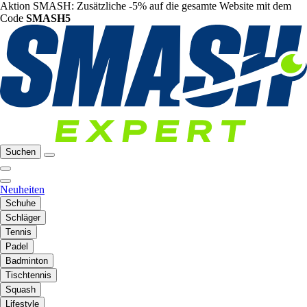
Aktion SMASH: Zusätzliche -5% auf die gesamte Website mit dem
Code
SMASH5
Suchen
Neuheiten
Schuhe
Schläger
Tennis
Padel
Badminton
Tischtennis
Squash
Lifestyle