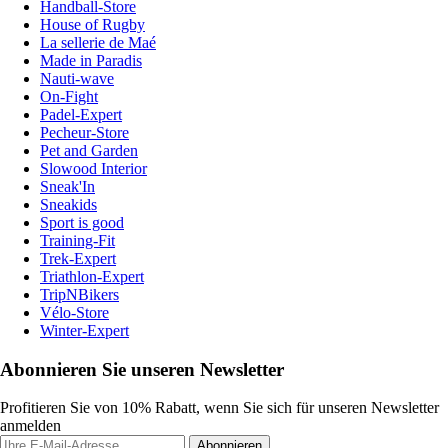
Handball-Store
House of Rugby
La sellerie de Maé
Made in Paradis
Nauti-wave
On-Fight
Padel-Expert
Pecheur-Store
Pet and Garden
Slowood Interior
Sneak'In
Sneakids
Sport is good
Training-Fit
Trek-Expert
Triathlon-Expert
TripNBikers
Vélo-Store
Winter-Expert
Abonnieren Sie unseren Newsletter
Profitieren Sie von 10% Rabatt, wenn Sie sich für unseren Newsletter
anmelden
Abonnieren