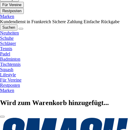
Für Vereine
Restposten
Marken
Kundendienst in Frankreich
Sichere Zahlung
Einfache Rückgabe
Suchen
Neuheiten
Schuhe
Schläger
Tennis
Padel
Badminton
Tischtennis
Squash
Lifestyle
Für Vereine
Restposten
Marken
Wird zum Warenkorb hinzugefügt...