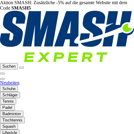
Aktion SMASH: Zusätzliche -5% auf die gesamte Website mit dem
Code
SMASH5
Suchen
Neuheiten
Schuhe
Schläger
Tennis
Padel
Badminton
Tischtennis
Squash
Lifestyle