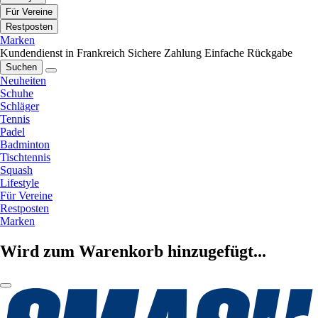
Für Vereine
Restposten
Marken
Kundendienst in Frankreich
Sichere Zahlung
Einfache Rückgabe
Suchen
Neuheiten
Schuhe
Schläger
Tennis
Padel
Badminton
Tischtennis
Squash
Lifestyle
Für Vereine
Restposten
Marken
Wird zum Warenkorb hinzugefügt...