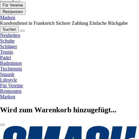
Für Vereine
Restposten
Marken
Kundendienst in Frankreich
Sichere Zahlung
Einfache Rückgabe
Suchen
Neuheiten
Schuhe
Schläger
Tennis
Padel
Badminton
Tischtennis
Squash
Lifestyle
Für Vereine
Restposten
Marken
Wird zum Warenkorb hinzugefügt...