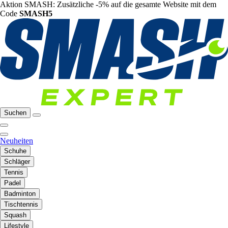
Aktion SMASH: Zusätzliche -5% auf die gesamte Website mit dem
Code
SMASH5
Suchen
Neuheiten
Schuhe
Schläger
Tennis
Padel
Badminton
Tischtennis
Squash
Lifestyle