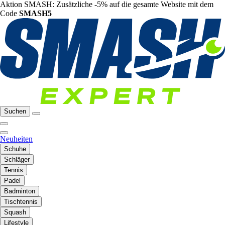
Aktion SMASH: Zusätzliche -5% auf die gesamte Website mit dem
Code
SMASH5
Suchen
Neuheiten
Schuhe
Schläger
Tennis
Padel
Badminton
Tischtennis
Squash
Lifestyle