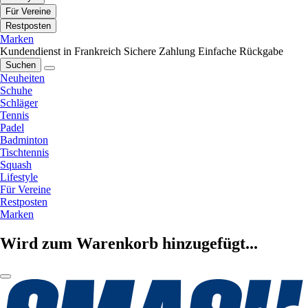
Für Vereine
Restposten
Marken
Kundendienst in Frankreich
Sichere Zahlung
Einfache Rückgabe
Suchen
Neuheiten
Schuhe
Schläger
Tennis
Padel
Badminton
Tischtennis
Squash
Lifestyle
Für Vereine
Restposten
Marken
Wird zum Warenkorb hinzugefügt...