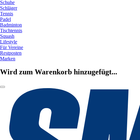
Schuhe
Schläger
Tennis
Padel
Badminton
Tischtennis
Squash
Lifestyle
Für Vereine
Restposten
Marken
Wird zum Warenkorb hinzugefügt...