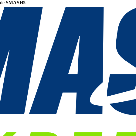
ode
SMASH5