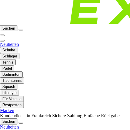
Suchen
Neuheiten
Schuhe
Schläger
Tennis
Padel
Badminton
Tischtennis
Squash
Lifestyle
Für Vereine
Restposten
Marken
Kundendienst in Frankreich
Sichere Zahlung
Einfache Rückgabe
Suchen
Neuheiten