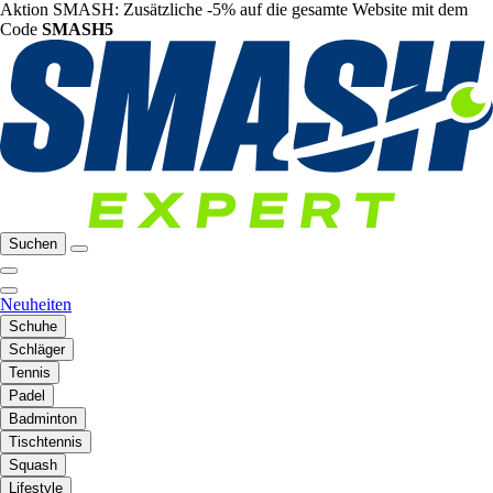
Aktion SMASH: Zusätzliche -5% auf die gesamte Website mit dem
Code
SMASH5
Suchen
Neuheiten
Schuhe
Schläger
Tennis
Padel
Badminton
Tischtennis
Squash
Lifestyle