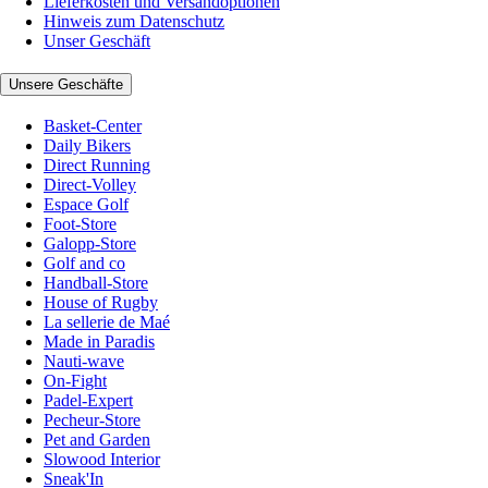
Lieferkosten und Versandoptionen
Hinweis zum Datenschutz
Unser Geschäft
Unsere Geschäfte
Basket-Center
Daily Bikers
Direct Running
Direct-Volley
Espace Golf
Foot-Store
Galopp-Store
Golf and co
Handball-Store
House of Rugby
La sellerie de Maé
Made in Paradis
Nauti-wave
On-Fight
Padel-Expert
Pecheur-Store
Pet and Garden
Slowood Interior
Sneak'In