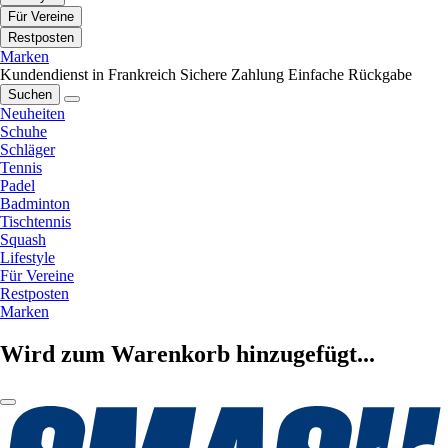
Für Vereine
Restposten
Marken
Kundendienst in Frankreich
Sichere Zahlung
Einfache Rückgabe
Suchen
Neuheiten
Schuhe
Schläger
Tennis
Padel
Badminton
Tischtennis
Squash
Lifestyle
Für Vereine
Restposten
Marken
Wird zum Warenkorb hinzugefügt...