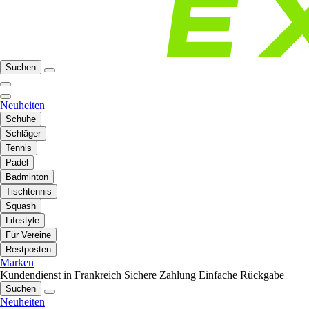
Suchen
Neuheiten
Schuhe
Schläger
Tennis
Padel
Badminton
Tischtennis
Squash
Lifestyle
Für Vereine
Restposten
Marken
Kundendienst in Frankreich
Sichere Zahlung
Einfache Rückgabe
Suchen
Neuheiten