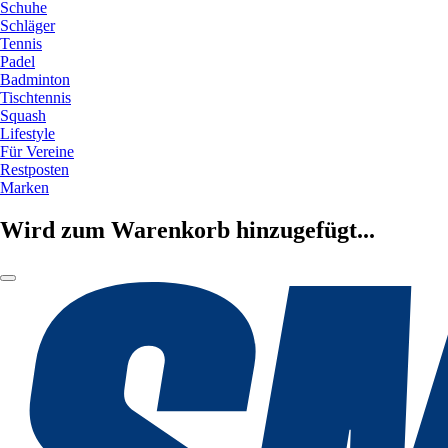
Schuhe
Schläger
Tennis
Padel
Badminton
Tischtennis
Squash
Lifestyle
Für Vereine
Restposten
Marken
Wird zum Warenkorb hinzugefügt...