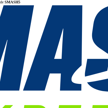
ode
SMASH5