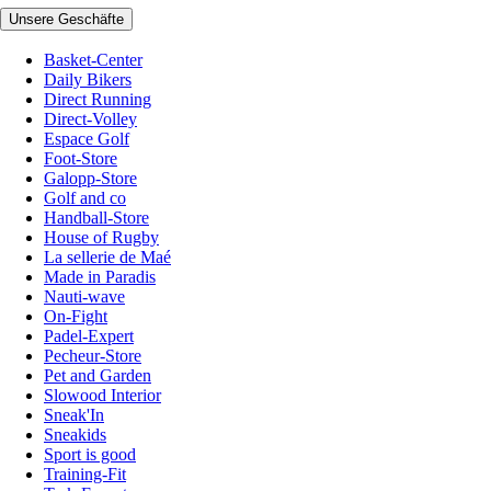
Unsere Geschäfte
Basket-Center
Daily Bikers
Direct Running
Direct-Volley
Espace Golf
Foot-Store
Galopp-Store
Golf and co
Handball-Store
House of Rugby
La sellerie de Maé
Made in Paradis
Nauti-wave
On-Fight
Padel-Expert
Pecheur-Store
Pet and Garden
Slowood Interior
Sneak'In
Sneakids
Sport is good
Training-Fit