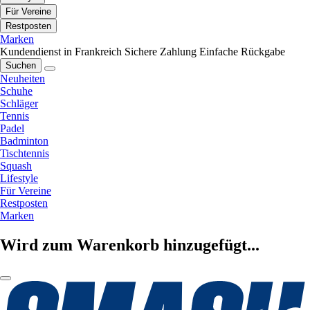
Für Vereine
Restposten
Marken
Kundendienst in Frankreich
Sichere Zahlung
Einfache Rückgabe
Suchen
Neuheiten
Schuhe
Schläger
Tennis
Padel
Badminton
Tischtennis
Squash
Lifestyle
Für Vereine
Restposten
Marken
Wird zum Warenkorb hinzugefügt...