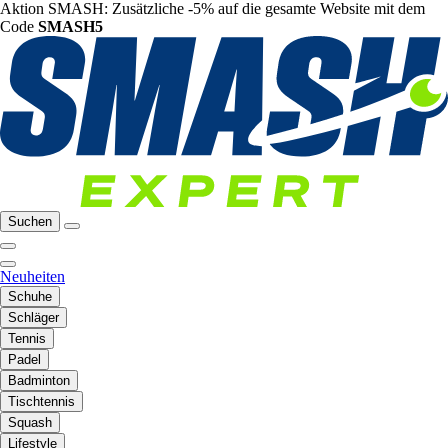
Aktion SMASH: Zusätzliche -5% auf die gesamte Website mit dem
Code
SMASH5
Suchen
Neuheiten
Schuhe
Schläger
Tennis
Padel
Badminton
Tischtennis
Squash
Lifestyle