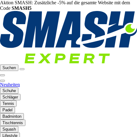
Aktion SMASH: Zusätzliche -5% auf die gesamte Website mit dem
Code
SMASH5
Suchen
Neuheiten
Schuhe
Schläger
Tennis
Padel
Badminton
Tischtennis
Squash
Lifestyle