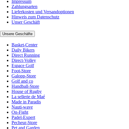
Impressum
Zahlungsarten
Lieferkosten und Versandoptionen
Hinweis zum Datenschutz
Unser Geschäft
Unsere Geschäfte
Basket-Center
Daily Bikers
Direct Running
Direct-Volley
Espace Golf
Foot-Store
Galopp-Store
Golf and co
Handball-Store
House of Rugby
La sellerie de Maé
Made in Paradis
Nauti-wave
On-Fight
Padel-Expert
Pecheur-Store
Pet and Garden