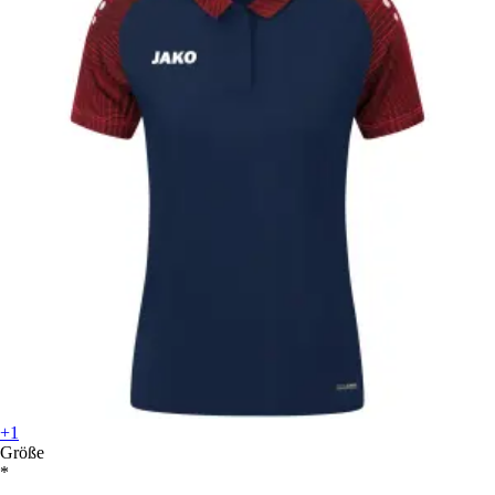
+1
Größe
*