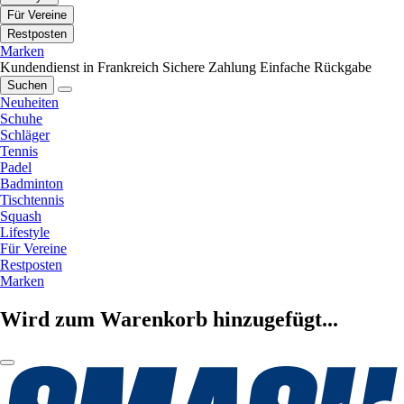
Für Vereine
Restposten
Marken
Kundendienst in Frankreich
Sichere Zahlung
Einfache Rückgabe
Suchen
Neuheiten
Schuhe
Schläger
Tennis
Padel
Badminton
Tischtennis
Squash
Lifestyle
Für Vereine
Restposten
Marken
Wird zum Warenkorb hinzugefügt...