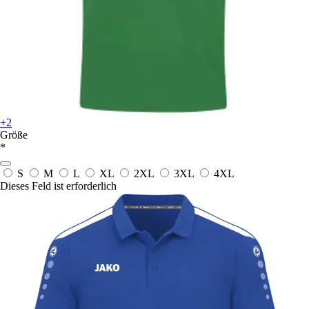
+2
Größe
*
S
M
L
XL
2XL
3XL
4XL
Dieses Feld ist erforderlich