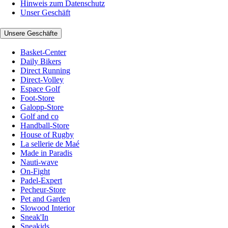
Hinweis zum Datenschutz
Unser Geschäft
Unsere Geschäfte
Basket-Center
Daily Bikers
Direct Running
Direct-Volley
Espace Golf
Foot-Store
Galopp-Store
Golf and co
Handball-Store
House of Rugby
La sellerie de Maé
Made in Paradis
Nauti-wave
On-Fight
Padel-Expert
Pecheur-Store
Pet and Garden
Slowood Interior
Sneak'In
Sneakids