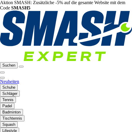
Aktion SMASH: Zusätzliche -5% auf die gesamte Website mit dem
Code
SMASH5
Suchen
Neuheiten
Schuhe
Schläger
Tennis
Padel
Badminton
Tischtennis
Squash
Lifestyle