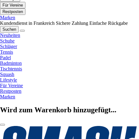
Für Vereine
Restposten
Marken
Kundendienst in Frankreich
Sichere Zahlung
Einfache Rückgabe
Suchen
Neuheiten
Schuhe
Schläger
Tennis
Padel
Badminton
Tischtennis
Squash
Lifestyle
Für Vereine
Restposten
Marken
Wird zum Warenkorb hinzugefügt...