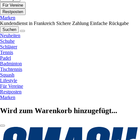
Für Vereine
Restposten
Marken
Kundendienst in Frankreich
Sichere Zahlung
Einfache Rückgabe
Suchen
Neuheiten
Schuhe
Schläger
Tennis
Padel
Badminton
Tischtennis
Squash
Lifestyle
Für Vereine
Restposten
Marken
Wird zum Warenkorb hinzugefügt...