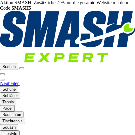
Aktion SMASH: Zusätzliche -5% auf die gesamte Website mit dem
Code
SMASH5
Suchen
Neuheiten
Schuhe
Schläger
Tennis
Padel
Badminton
Tischtennis
Squash
Lifestyle