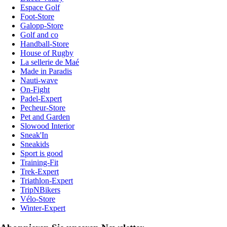
Espace Golf
Foot-Store
Galopp-Store
Golf and co
Handball-Store
House of Rugby
La sellerie de Maé
Made in Paradis
Nauti-wave
On-Fight
Padel-Expert
Pecheur-Store
Pet and Garden
Slowood Interior
Sneak'In
Sneakids
Sport is good
Training-Fit
Trek-Expert
Triathlon-Expert
TripNBikers
Vélo-Store
Winter-Expert