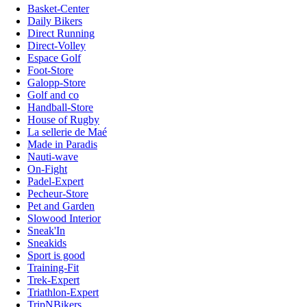
Basket-Center
Daily Bikers
Direct Running
Direct-Volley
Espace Golf
Foot-Store
Galopp-Store
Golf and co
Handball-Store
House of Rugby
La sellerie de Maé
Made in Paradis
Nauti-wave
On-Fight
Padel-Expert
Pecheur-Store
Pet and Garden
Slowood Interior
Sneak'In
Sneakids
Sport is good
Training-Fit
Trek-Expert
Triathlon-Expert
TripNBikers