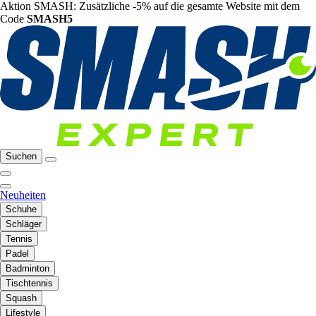
Aktion SMASH: Zusätzliche -5% auf die gesamte Website mit dem
Code
SMASH5
Suchen
Neuheiten
Schuhe
Schläger
Tennis
Padel
Badminton
Tischtennis
Squash
Lifestyle