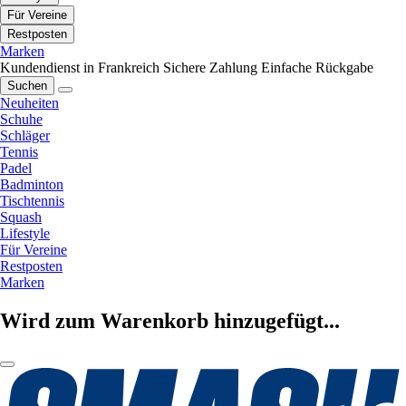
Für Vereine
Restposten
Marken
Kundendienst in Frankreich
Sichere Zahlung
Einfache Rückgabe
Suchen
Neuheiten
Schuhe
Schläger
Tennis
Padel
Badminton
Tischtennis
Squash
Lifestyle
Für Vereine
Restposten
Marken
Wird zum Warenkorb hinzugefügt...