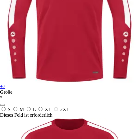
+7
Größe
*
S
M
L
XL
2XL
Dieses Feld ist erforderlich