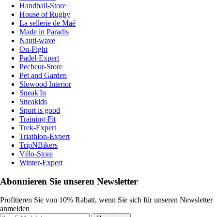
Handball-Store
House of Rugby
La sellerie de Maé
Made in Paradis
Nauti-wave
On-Fight
Padel-Expert
Pecheur-Store
Pet and Garden
Slowood Interior
Sneak'In
Sneakids
Sport is good
Training-Fit
Trek-Expert
Triathlon-Expert
TripNBikers
Vélo-Store
Winter-Expert
Abonnieren Sie unseren Newsletter
Profitieren Sie von 10% Rabatt, wenn Sie sich für unseren Newsletter
anmelden