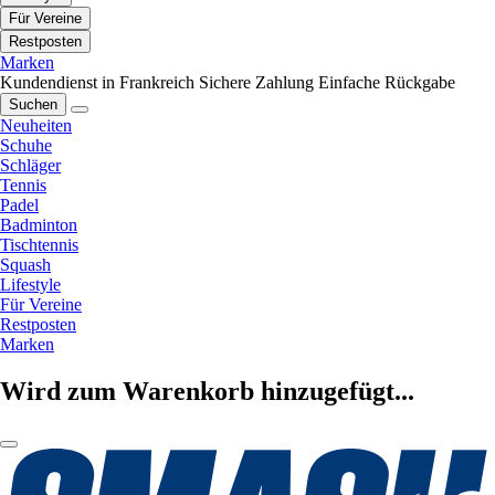
Für Vereine
Restposten
Marken
Kundendienst in Frankreich
Sichere Zahlung
Einfache Rückgabe
Suchen
Neuheiten
Schuhe
Schläger
Tennis
Padel
Badminton
Tischtennis
Squash
Lifestyle
Für Vereine
Restposten
Marken
Wird zum Warenkorb hinzugefügt...