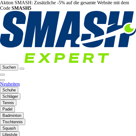
Aktion SMASH: Zusätzliche -5% auf die gesamte Website mit dem
Code
SMASH5
Suchen
Neuheiten
Schuhe
Schläger
Tennis
Padel
Badminton
Tischtennis
Squash
Lifestyle