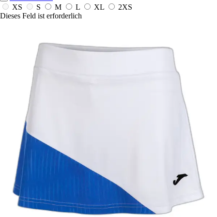
XS
S
M
L
XL
2XS
Dieses Feld ist erforderlich