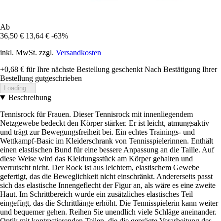
Ab
36,50 €
13,64 €
-63%
inkl. MwSt. zzgl.
Versandkosten
+0,68 €
für Ihre nächste Bestellung geschenkt
Nach Bestätigung Ihrer
Bestellung gutgeschrieben
Loading...
Beschreibung
Tennisrock für Frauen. Dieser Tennisrock mit innenliegendem
Netzgewebe bedeckt den Körper stärker. Er ist leicht, atmungsaktiv
und trägt zur Bewegungsfreiheit bei. Ein echtes Trainings- und
Wettkampf-Basic im Kleiderschrank von Tennisspielerinnen. Enthält
einen elastischen Bund für eine bessere Anpassung an die Taille. Auf
diese Weise wird das Kleidungsstück am Körper gehalten und
verrutscht nicht. Der Rock ist aus leichtem, elastischem Gewebe
gefertigt, das die Beweglichkeit nicht einschränkt. Andererseits passt
sich das elastische Innengeflecht der Figur an, als wäre es eine zweite
Haut. Im Schrittbereich wurde ein zusätzliches elastisches Teil
eingefügt, das die Schrittlänge erhöht. Die Tennisspielerin kann weiter
und bequemer gehen. Reihen Sie unendlich viele Schläge aneinander.
Optik mit kontrastierenden Teilen, die die geprägte Verarbeitung des