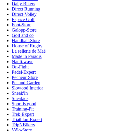
Daily Bikers
Direct Running
Direct-Volley
Espace Golf
Foot-Store
Galopp-Store
Golf and co
Handball-Store
House of Rugby
La sellerie de Maé
Made in Paradis
Nauti-wave
On-Fight
Padel-Expert
Pecheur-Store
Pet and Garden
Slowood Interior
Sneak'In
Sneakids
Sport is good
Training-Fit
Trek-Expert
Triathlon-Expert
TripNBikers
Vélo-Store