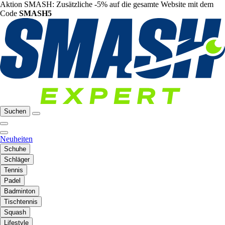
Aktion SMASH: Zusätzliche -5% auf die gesamte Website mit dem
Code
SMASH5
Suchen
Neuheiten
Schuhe
Schläger
Tennis
Padel
Badminton
Tischtennis
Squash
Lifestyle