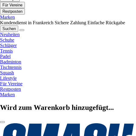
Für Vereine
Restposten
Marken
Kundendienst in Frankreich
Sichere Zahlung
Einfache Rückgabe
Suchen
Neuheiten
Schuhe
Schläger
Tennis
Padel
Badminton
Tischtennis
Squash
Lifestyle
Für Vereine
Restposten
Marken
Wird zum Warenkorb hinzugefügt...