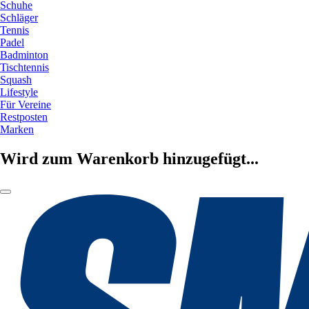
Schuhe
Schläger
Tennis
Padel
Badminton
Tischtennis
Squash
Lifestyle
Für Vereine
Restposten
Marken
Wird zum Warenkorb hinzugefügt...