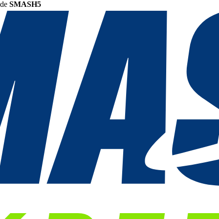
ode
SMASH5