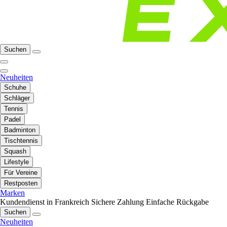
Suchen
Neuheiten
Schuhe
Schläger
Tennis
Padel
Badminton
Tischtennis
Squash
Lifestyle
Für Vereine
Restposten
Marken
Kundendienst in Frankreich
Sichere Zahlung
Einfache Rückgabe
Suchen
Neuheiten