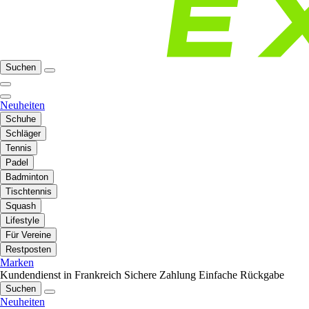
Suchen
Neuheiten
Schuhe
Schläger
Tennis
Padel
Badminton
Tischtennis
Squash
Lifestyle
Für Vereine
Restposten
Marken
Kundendienst in Frankreich
Sichere Zahlung
Einfache Rückgabe
Suchen
Neuheiten