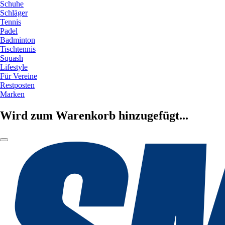
Schuhe
Schläger
Tennis
Padel
Badminton
Tischtennis
Squash
Lifestyle
Für Vereine
Restposten
Marken
Wird zum Warenkorb hinzugefügt...