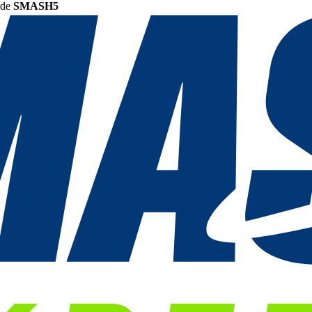
ode
SMASH5