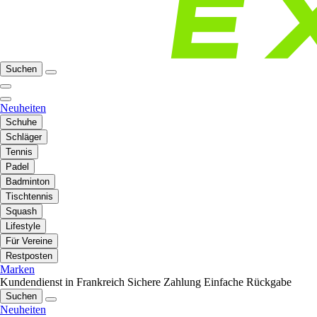
Suchen
Neuheiten
Schuhe
Schläger
Tennis
Padel
Badminton
Tischtennis
Squash
Lifestyle
Für Vereine
Restposten
Marken
Kundendienst in Frankreich
Sichere Zahlung
Einfache Rückgabe
Suchen
Neuheiten