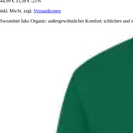
44,99 €
35,58 €
-21%
inkl. MwSt. zzgl.
Versandkosten
Sweatshirt Jako Organic: außergewöhnlicher Komfort, schlichtes und na