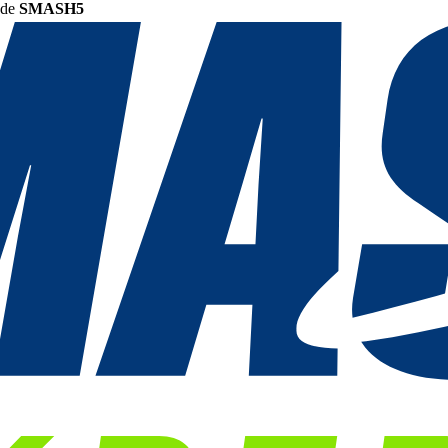
ode
SMASH5