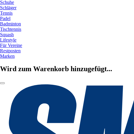
Schuhe
Schläger
Tennis
Padel
Badminton
Tischtennis
Squash
Lifestyle
Für Vereine
Restposten
Marken
Wird zum Warenkorb hinzugefügt...