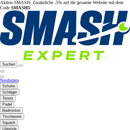
Aktion SMASH: Zusätzliche -5% auf die gesamte Website mit dem
Code
SMASH5
Suchen
Neuheiten
Schuhe
Schläger
Tennis
Padel
Badminton
Tischtennis
Squash
Lifestyle