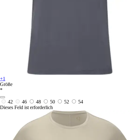
+1
Größe
*
42
46
48
50
52
54
Dieses Feld ist erforderlich