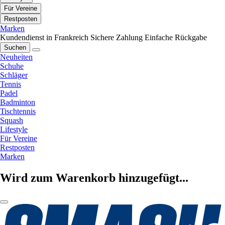
Für Vereine
Restposten
Marken
Kundendienst in Frankreich
Sichere Zahlung
Einfache Rückgabe
Suchen
Neuheiten
Schuhe
Schläger
Tennis
Padel
Badminton
Tischtennis
Squash
Lifestyle
Für Vereine
Restposten
Marken
Wird zum Warenkorb hinzugefügt...