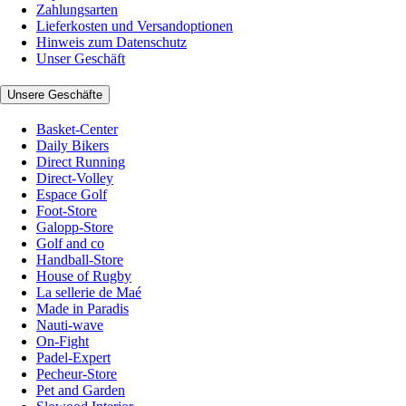
Zahlungsarten
Lieferkosten und Versandoptionen
Hinweis zum Datenschutz
Unser Geschäft
Unsere Geschäfte
Basket-Center
Daily Bikers
Direct Running
Direct-Volley
Espace Golf
Foot-Store
Galopp-Store
Golf and co
Handball-Store
House of Rugby
La sellerie de Maé
Made in Paradis
Nauti-wave
On-Fight
Padel-Expert
Pecheur-Store
Pet and Garden