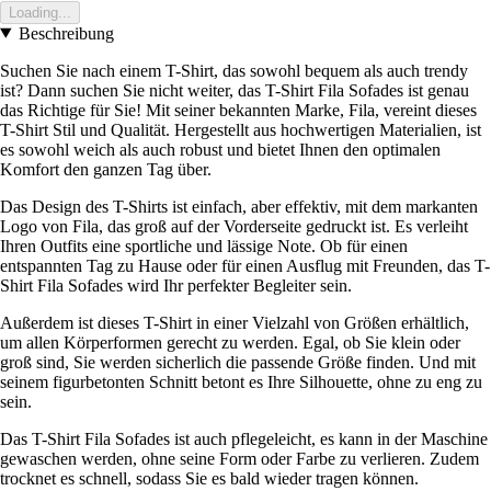
Loading...
Beschreibung
Suchen Sie nach einem T-Shirt, das sowohl bequem als auch trendy
ist? Dann suchen Sie nicht weiter, das T-Shirt Fila Sofades ist genau
das Richtige für Sie! Mit seiner bekannten Marke, Fila, vereint dieses
T-Shirt Stil und Qualität. Hergestellt aus hochwertigen Materialien, ist
es sowohl weich als auch robust und bietet Ihnen den optimalen
Komfort den ganzen Tag über.
Das Design des T-Shirts ist einfach, aber effektiv, mit dem markanten
Logo von Fila, das groß auf der Vorderseite gedruckt ist. Es verleiht
Ihren Outfits eine sportliche und lässige Note. Ob für einen
entspannten Tag zu Hause oder für einen Ausflug mit Freunden, das T-
Shirt Fila Sofades wird Ihr perfekter Begleiter sein.
Außerdem ist dieses T-Shirt in einer Vielzahl von Größen erhältlich,
um allen Körperformen gerecht zu werden. Egal, ob Sie klein oder
groß sind, Sie werden sicherlich die passende Größe finden. Und mit
seinem figurbetonten Schnitt betont es Ihre Silhouette, ohne zu eng zu
sein.
Das T-Shirt Fila Sofades ist auch pflegeleicht, es kann in der Maschine
gewaschen werden, ohne seine Form oder Farbe zu verlieren. Zudem
trocknet es schnell, sodass Sie es bald wieder tragen können.