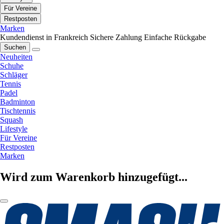
Für Vereine
Restposten
Marken
Kundendienst in Frankreich
Sichere Zahlung
Einfache Rückgabe
Suchen
Neuheiten
Schuhe
Schläger
Tennis
Padel
Badminton
Tischtennis
Squash
Lifestyle
Für Vereine
Restposten
Marken
Wird zum Warenkorb hinzugefügt...