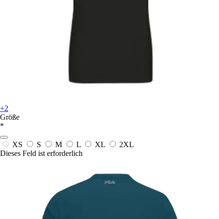
+2
Größe
*
XS
S
M
L
XL
2XL
Dieses Feld ist erforderlich