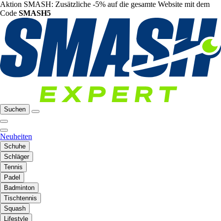
Aktion SMASH: Zusätzliche -5% auf die gesamte Website mit dem
Code
SMASH5
Suchen
Neuheiten
Schuhe
Schläger
Tennis
Padel
Badminton
Tischtennis
Squash
Lifestyle