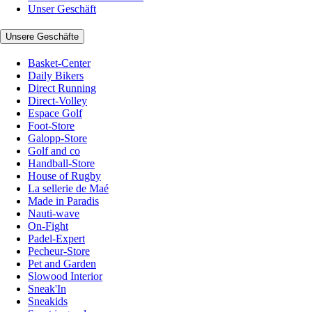
Unser Geschäft
Unsere Geschäfte
Basket-Center
Daily Bikers
Direct Running
Direct-Volley
Espace Golf
Foot-Store
Galopp-Store
Golf and co
Handball-Store
House of Rugby
La sellerie de Maé
Made in Paradis
Nauti-wave
On-Fight
Padel-Expert
Pecheur-Store
Pet and Garden
Slowood Interior
Sneak'In
Sneakids