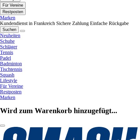
Für Vereine
Restposten
Marken
Kundendienst in Frankreich
Sichere Zahlung
Einfache Rückgabe
Suchen
Neuheiten
Schuhe
Schläger
Tennis
Padel
Badminton
Tischtennis
Squash
Lifestyle
Für Vereine
Restposten
Marken
Wird zum Warenkorb hinzugefügt...