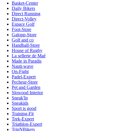
Basket-Center
Daily Bikers
Direct Running
Direct-Volley
Espace Golf
Foot-Store
Galopp-Store
Golf and co
Handball-Store
House of Rugby
La sellerie de Maé
Made in Paradis
Nauti-wave
On-Fight
Padel-Expert
Pecheur-Store
Pet and Garden
Slowood Interior
Sneak'In
Sneakids
Sport is good
Training-Fit
Trek-Expert
Triathlon-Expert
TripNBikers