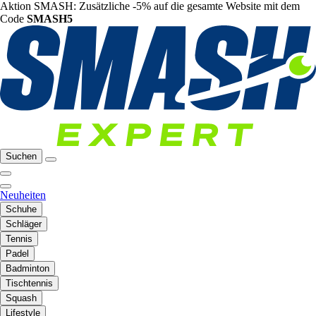
Aktion SMASH: Zusätzliche -5% auf die gesamte Website mit dem
Code
SMASH5
Suchen
Neuheiten
Schuhe
Schläger
Tennis
Padel
Badminton
Tischtennis
Squash
Lifestyle