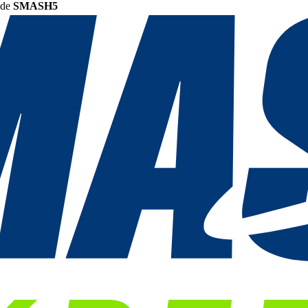
ode
SMASH5