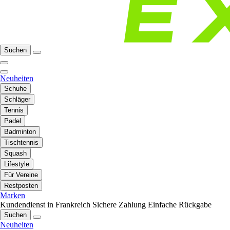
Suchen
Neuheiten
Schuhe
Schläger
Tennis
Padel
Badminton
Tischtennis
Squash
Lifestyle
Für Vereine
Restposten
Marken
Kundendienst in Frankreich
Sichere Zahlung
Einfache Rückgabe
Suchen
Neuheiten