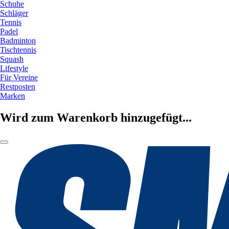
Schuhe
Schläger
Tennis
Padel
Badminton
Tischtennis
Squash
Lifestyle
Für Vereine
Restposten
Marken
Wird zum Warenkorb hinzugefügt...