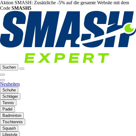
Aktion SMASH: Zusätzliche -5% auf die gesamte Website mit dem
Code
SMASH5
Suchen
Neuheiten
Schuhe
Schläger
Tennis
Padel
Badminton
Tischtennis
Squash
Lifestyle