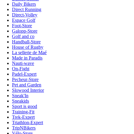
Daily Bikers
Direct Running
Direct-Volley
Espace Golf
Foot-Store
Galopp-Store
Golf and co
Handball-Store
House of Rugby
La sellerie de Maé
Made in Paradis
Nauti-wave
On-Fight
Padel-Expert
Pecheur-Store
Pet and Garden
Slowood Interior
Sneak'In
Sneakids
Sport is good
Training-Fit
Trek-Expert
Triathlon-Expert
TripNBikers
Vélo-Store