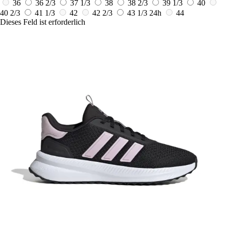
36
36 2/3
37 1/3
38
38 2/3
39 1/3
40
40 2/3
41 1/3
42
42 2/3
43 1/3
24h
44
Dieses Feld ist erforderlich