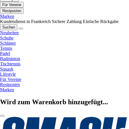
Für Vereine
Restposten
Marken
Kundendienst in Frankreich
Sichere Zahlung
Einfache Rückgabe
Suchen
Neuheiten
Schuhe
Schläger
Tennis
Padel
Badminton
Tischtennis
Squash
Lifestyle
Für Vereine
Restposten
Marken
Wird zum Warenkorb hinzugefügt...