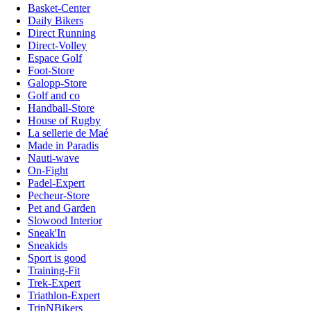
Basket-Center
Daily Bikers
Direct Running
Direct-Volley
Espace Golf
Foot-Store
Galopp-Store
Golf and co
Handball-Store
House of Rugby
La sellerie de Maé
Made in Paradis
Nauti-wave
On-Fight
Padel-Expert
Pecheur-Store
Pet and Garden
Slowood Interior
Sneak'In
Sneakids
Sport is good
Training-Fit
Trek-Expert
Triathlon-Expert
TripNBikers