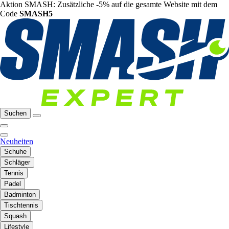
Aktion SMASH: Zusätzliche -5% auf die gesamte Website mit dem
Code
SMASH5
Suchen
Neuheiten
Schuhe
Schläger
Tennis
Padel
Badminton
Tischtennis
Squash
Lifestyle