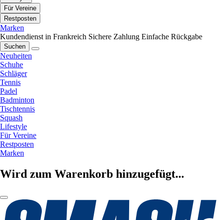
Für Vereine
Restposten
Marken
Kundendienst in Frankreich
Sichere Zahlung
Einfache Rückgabe
Suchen
Neuheiten
Schuhe
Schläger
Tennis
Padel
Badminton
Tischtennis
Squash
Lifestyle
Für Vereine
Restposten
Marken
Wird zum Warenkorb hinzugefügt...