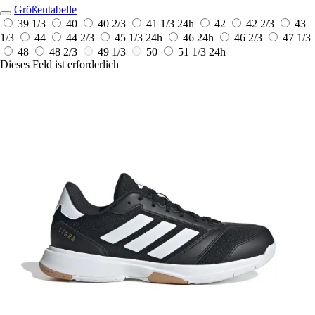
Größentabelle
39 1/3
40
40 2/3
41 1/3
24h
42
42 2/3
43
1/3
44
44 2/3
45 1/3
24h
46
24h
46 2/3
47 1/3
48
48 2/3
49 1/3
50
51 1/3
24h
Dieses Feld ist erforderlich