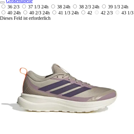
Größentabelle
36 2/3
37 1/3
24h
38
24h
38 2/3
24h
39 1/3
24h
40
24h
40 2/3
24h
41 1/3
24h
42
42 2/3
43 1/3
Dieses Feld ist erforderlich