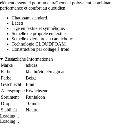
élément essentiel pour un entraînement polyvalent, combinant
performance et confort au quotidien.
Chaussant standard.
Lacets.
Tige en textile et synthétique.
Semelle de propreté en textile.
Semelle extérieure en caoutchouc.
Technologie CLOUDFOAM.
Construction par collage à froid.
Zusätzliche Informationen
Marke
adidas
Farbe
khathr/violet/magmau
Farbe
Beige
Geschlecht
Frau
Altersgruppe
Erwachsene
Sortiment
Runfalcon
Drop
10 mm
Stabilität
Neutre
Loading...
Loading...