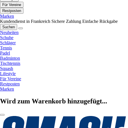
Für Vereine
Restposten
Marken
Kundendienst in Frankreich
Sichere Zahlung
Einfache Rückgabe
Suchen
Neuheiten
Schuhe
Schläger
Tennis
Padel
Badminton
Tischtennis
Squash
Lifestyle
Für Vereine
Restposten
Marken
Wird zum Warenkorb hinzugefügt...