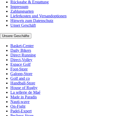
Rückgabe & Erstattung
Impressum
Zahlungsarten
Lieferkosten und Versandoptionen
Hinweis zum Datenschutz
Unser Geschäft
Unsere Geschäfte
Basket-Center
Daily Bikers
Direct Running
Direct-Volley
Espace Golf
Foot-Store
Galopp-Store
Golf and co
Handball-Store
House of Rugby
La sellerie de Maé
Made in Paradis
Nauti-wave
On-Fight
Padel-Expert
Pecheur-Store