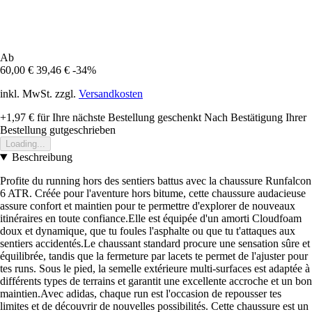
Ab
60,00 €
39,46 €
-34%
inkl. MwSt. zzgl.
Versandkosten
+1,97 €
für Ihre nächste Bestellung geschenkt
Nach Bestätigung Ihrer
Bestellung gutgeschrieben
Loading...
Beschreibung
Profite du running hors des sentiers battus avec la chaussure Runfalcon
6 ATR. Créée pour l'aventure hors bitume, cette chaussure audacieuse
assure confort et maintien pour te permettre d'explorer de nouveaux
itinéraires en toute confiance.Elle est équipée d'un amorti Cloudfoam
doux et dynamique, que tu foules l'asphalte ou que tu t'attaques aux
sentiers accidentés.Le chaussant standard procure une sensation sûre et
équilibrée, tandis que la fermeture par lacets te permet de l'ajuster pour
tes runs. Sous le pied, la semelle extérieure multi-surfaces est adaptée à
différents types de terrains et garantit une excellente accroche et un bon
maintien.Avec adidas, chaque run est l'occasion de repousser tes
limites et de découvrir de nouvelles possibilités. Cette chaussure est un