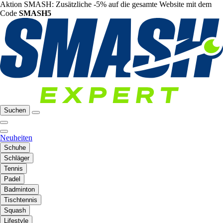
Aktion SMASH: Zusätzliche -5% auf die gesamte Website mit dem
Code
SMASH5
Suchen
Neuheiten
Schuhe
Schläger
Tennis
Padel
Badminton
Tischtennis
Squash
Lifestyle