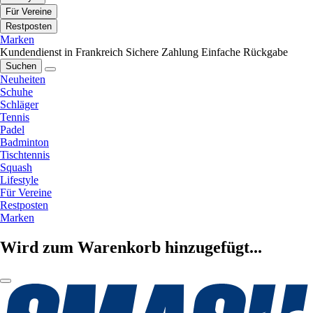
Für Vereine
Restposten
Marken
Kundendienst in Frankreich
Sichere Zahlung
Einfache Rückgabe
Suchen
Neuheiten
Schuhe
Schläger
Tennis
Padel
Badminton
Tischtennis
Squash
Lifestyle
Für Vereine
Restposten
Marken
Wird zum Warenkorb hinzugefügt...