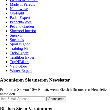
Made in Paradis
Nauti-wave
On-Fight
Padel-Expert
Pecheur-Store
Pet and Garden
Slowood Interior
Sneak'In
Sneakids
Sport is good
Training-Fit
Trek-Expert
Triathlon-Expert
TripNBikers
Vélo-Store
Winter-Expert
Abonnieren Sie unseren Newsletter
Profitieren Sie von 10% Rabatt, wenn Sie sich für unseren Newsletter
anmelden
Abonnieren
Bleiben Sie in Verbindung