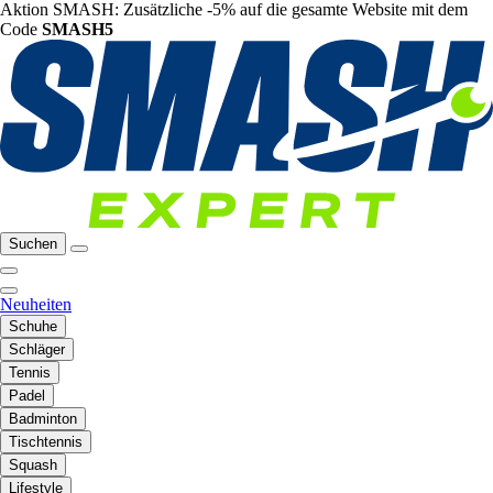
Aktion SMASH: Zusätzliche -5% auf die gesamte Website mit dem
Code
SMASH5
Suchen
Neuheiten
Schuhe
Schläger
Tennis
Padel
Badminton
Tischtennis
Squash
Lifestyle