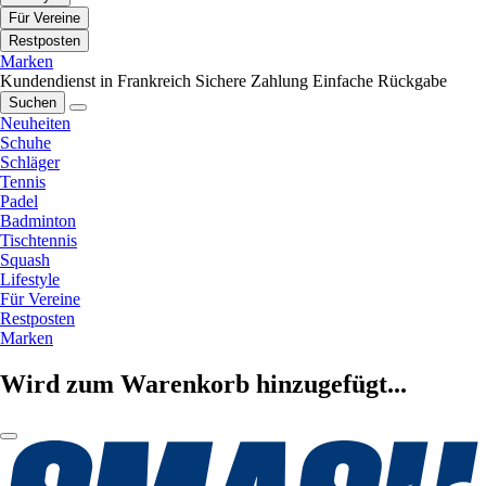
Für Vereine
Restposten
Marken
Kundendienst in Frankreich
Sichere Zahlung
Einfache Rückgabe
Suchen
Neuheiten
Schuhe
Schläger
Tennis
Padel
Badminton
Tischtennis
Squash
Lifestyle
Für Vereine
Restposten
Marken
Wird zum Warenkorb hinzugefügt...