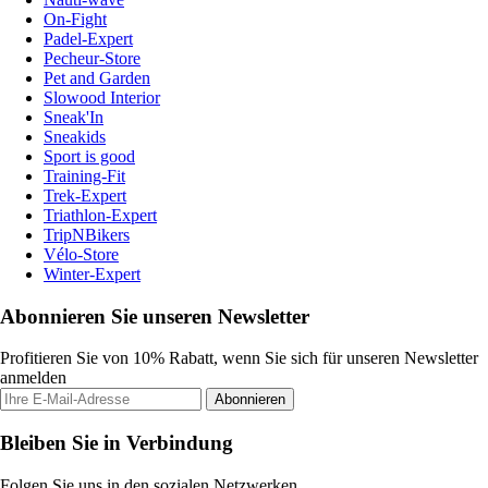
On-Fight
Padel-Expert
Pecheur-Store
Pet and Garden
Slowood Interior
Sneak'In
Sneakids
Sport is good
Training-Fit
Trek-Expert
Triathlon-Expert
TripNBikers
Vélo-Store
Winter-Expert
Abonnieren Sie unseren Newsletter
Profitieren Sie von 10% Rabatt, wenn Sie sich für unseren Newsletter
anmelden
Abonnieren
Bleiben Sie in Verbindung
Folgen Sie uns in den sozialen Netzwerken