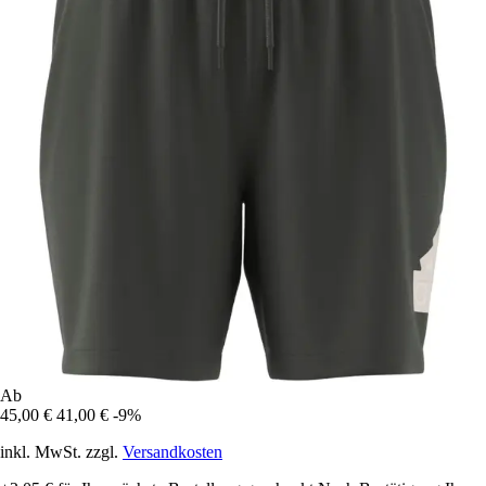
Ab
45,00 €
41,00 €
-9%
inkl. MwSt. zzgl.
Versandkosten