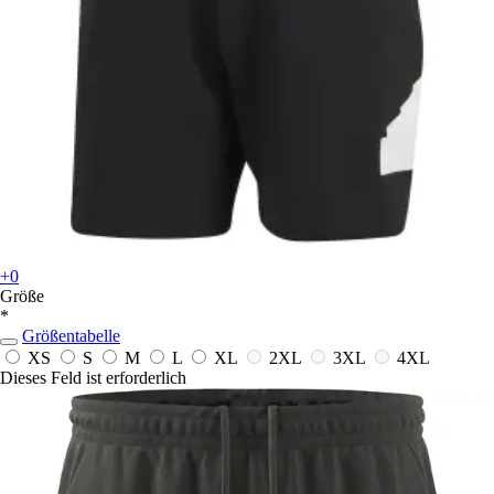
+0
Größe
*
Größentabelle
XS
S
M
L
XL
2XL
3XL
4XL
Dieses Feld ist erforderlich