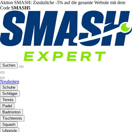
Aktion SMASH: Zusätzliche -5% auf die gesamte Website mit dem
Code
SMASH5
Suchen
Neuheiten
Schuhe
Schläger
Tennis
Padel
Badminton
Tischtennis
Squash
Lifestyle