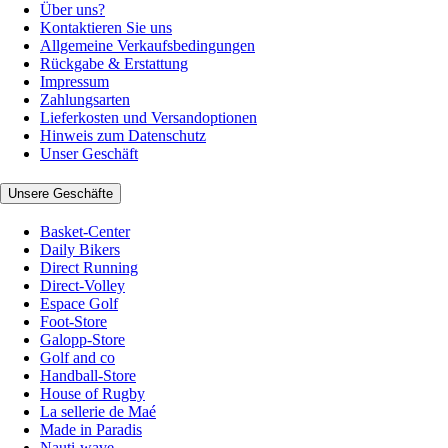
Über uns?
Kontaktieren Sie uns
Allgemeine Verkaufsbedingungen
Rückgabe & Erstattung
Impressum
Zahlungsarten
Lieferkosten und Versandoptionen
Hinweis zum Datenschutz
Unser Geschäft
Unsere Geschäfte
Basket-Center
Daily Bikers
Direct Running
Direct-Volley
Espace Golf
Foot-Store
Galopp-Store
Golf and co
Handball-Store
House of Rugby
La sellerie de Maé
Made in Paradis
Nauti-wave