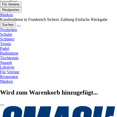
Für Vereine
Restposten
Marken
Kundendienst in Frankreich
Sichere Zahlung
Einfache Rückgabe
Suchen
Neuheiten
Schuhe
Schläger
Tennis
Padel
Badminton
Tischtennis
Squash
Lifestyle
Für Vereine
Restposten
Marken
Wird zum Warenkorb hinzugefügt...